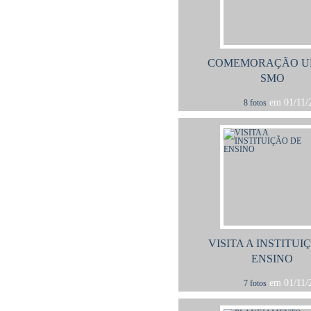
COMEMORAÇÃO U
SMO
em 01/11/2
8 fotos
VISITA A INSTITUI
ENSINO
em 01/11/2
7 fotos