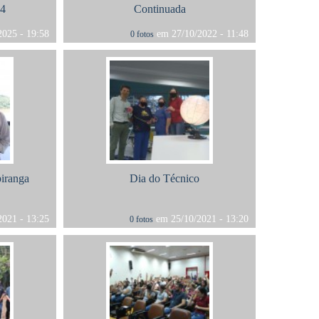
4
Continuada
025 - 19:58
em 27/10/2022 - 11:48
0 fotos
piranga
Dia do Técnico
021 - 13:25
em 25/10/2021 - 13:20
0 fotos