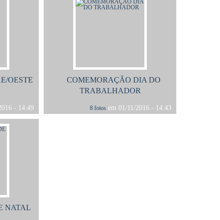
E/OESTE
COMEMORAÇÃO DIA DO
TRABALHADOR
016 - 14:49
em 01/11/2016 - 14:43
8 fotos
E NATAL