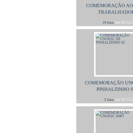
COMEMORAÇÃO AO 
TRABALHADO
em 01/11/2
19 fotos
COMEMORAÇÃO UNO
PINHALZINHO 
em 01/11/2
5 fotos