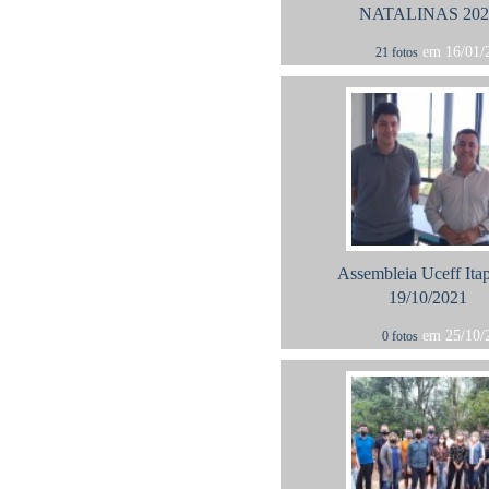
NATALINAS 202
em 16/01/2
21 fotos
Assembleia Uceff Ita
19/10/2021
em 25/10/2
0 fotos