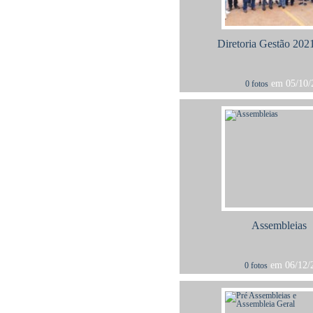
Diretoria Gestão 202
em 05/10/2
0 fotos
Assembleias
em 06/12/2
0 fotos